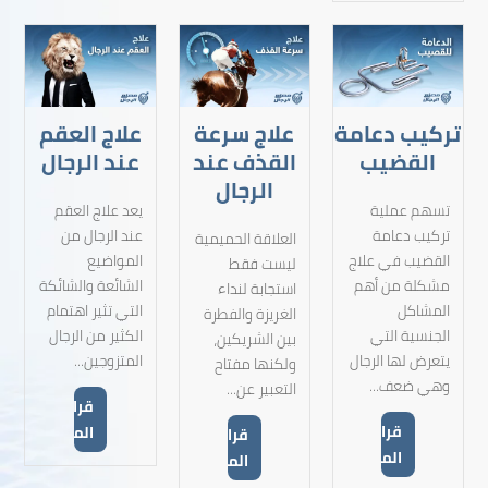
تركيب دعامة
علاج سرعة
علاج العقم
القضيب
القذف عند
عند الرجال
الرجال
تسهم عملية
يعد علاج العقم
تركيب دعامة
عند الرجال من
العلاقة الحميمية
القضيب في علاج
المواضيع
ليست فقط
مشكلة من أهم
الشائعة والشائكة
استجابة لنداء
المشاكل
التي تثير اهتمام
الغريزة والفطرة
الجنسية التي
الكثير من الرجال
بين الشريكين،
يتعرض لها الرجال
المتزوجين...
ولكنها مفتاح
وهي ضعف...
التعبير عن...
قراءة
قراءة
المزيد
قراءة
المزيد
المزيد