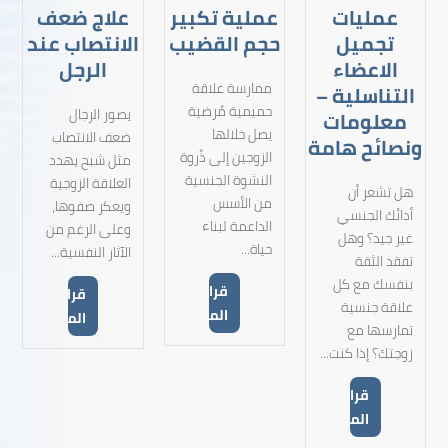
عمليات
عملية تكبير
علاج ضعف
تجميل
حجم القضيب
الانتصاب عند
الاعضاء
الرجل
ممارسة علاقة
التناسلية –
حميمية مُرضية
يصور الرجال
معلومات
يصل خلالها
ضعف الانتصاب
ونصائح هامة
الزوجين إلى ذُروة
مثل شبح يهدد
النشوة الجنسية
العلاقة الزوجية
هل تشعر أن
من الأسس
ويعكر صفوها،
أدائك الجنسي
الداعمة لبناء
وعلى الرغم من
غير جيد؟ وهل
حياة...
الآثار النفسية...
تفقد الثقة
بنفسك مع كل
قراءة
قراءة
علاقة جنسية
المزيد
المزيد
تمارسها مع
زوجتك؟ إذا كنت...
قراءة
المزيد