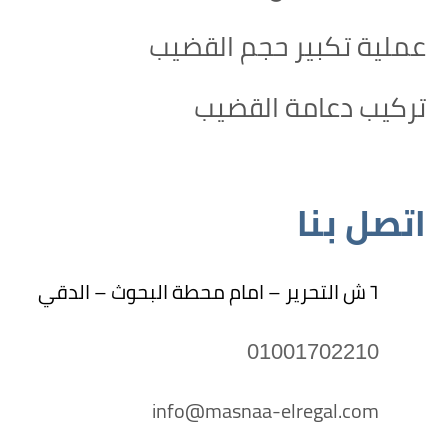
عملية تكبير حجم القضيب
تركيب دعامة القضيب
اتصل بنا
٦ ش التحرير – امام محطة البحوث – الدقي
01001702210
info@masnaa-elregal.com