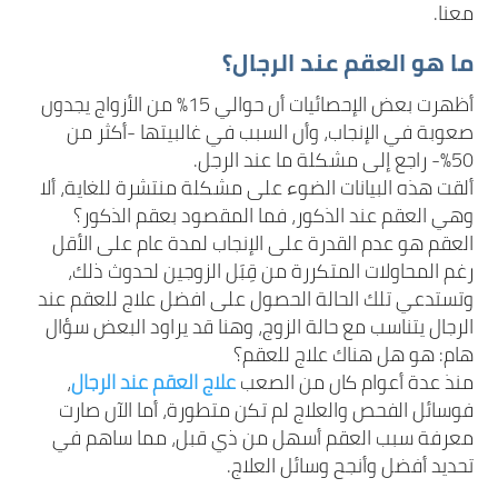
معنا.
ما هو العقم عند الرجال؟
أظهرت بعض الإحصائيات أن حوالي 15% من الأزواج يجدون
صعوبة في الإنجاب، وأن السبب في غالبيتها -أكثر من
50%- راجع إلى مشكلة ما عند الرجل.
ألقت هذه البيانات الضوء على مشكلة منتشرة للغاية، ألا
وهي العقم عند الذكور، فما المقصود بعقم الذكور؟
العقم هو عدم القدرة على الإنجاب لمدة عام على الأقل
رغم المحاولات المتكررة من قِبَل الزوجين لحدوث ذلك،
وتستدعي تلك الحالة الحصول على افضل علاج للعقم عند
الرجال يتناسب مع حالة الزوج، وهنا قد يراود البعض سؤال
هام: هو هل هناك علاج للعقم؟
منذ عدة أعوام كان من الصعب
علاج العقم عند الرجال
،
فوسائل الفحص والعلاج لم تكن متطورة، أما الآن صارت
معرفة سبب العقم أسهل من ذي قبل، مما ساهم في
تحديد أفضل وأنجح وسائل العلاج.