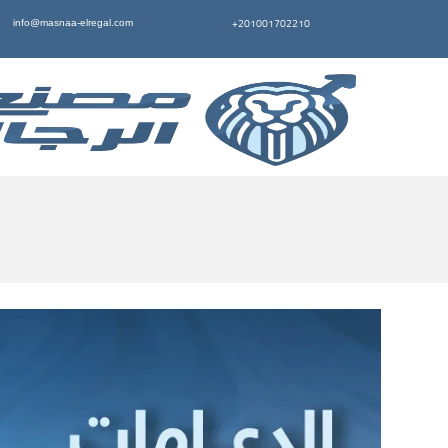
+201001702210
info@masnaa-elregal.com