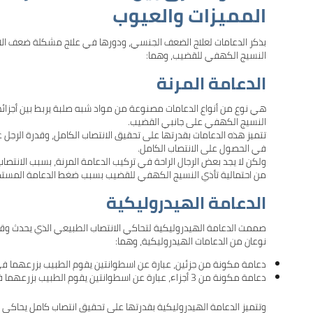
المميزات والعيوب
بذكر الدعامات لعلاج الضعف الجنسي، ودورها في علاج مشكلة ضعف الانتص
النسيج الكهفي للقضيب، وهما:
الدعامة المرنة
هي نوع من أنواع الدعامات مصنوعة من مواد شبه صلبة يربط بين أجزا
النسيج الكهفي على جانبي القضيب.
تتميز هذه الدعامات بقدرتها على تحقيق الانتصاب الكامل، وقدرة الرجل 
في الحصول على الانتصاب الكامل.
ولكن لا يجد بعض الرجال الراحة في تركيب الدعامة المرنة، بسبب الانتص
من احتمالية تأذي النسيج الكهفي للقضيب بسبب ضغط الدعامة المستمر
الدعامة الهيدروليكية
صممت الدعامة الهيدروليكية لتحاكي الانتصاب الطبيعي الذي يحدث وقت ا
نوعان من الدعامات الهيدروليكية، وهما:
دعامة مكونة من جزئين، عبارة عن اسطوانتين يقوم الطبيب بزرعهما ف
دعامة مكونة من 3 أجزاء، عبارة عن اسطوانتين يقوم الطبيب بزرعهما في النسيج الكهفي متصلتين بمضخة وخزان مائي منفصل.
وتتميز الدعامة الهيدروليكية بقدرتها على تحقيق انتصاب كامل يحاكي ا