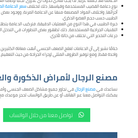
الدعامة تعد جسمًا غريباً، لذا يجب تفادي حدوث أي عدوى، تجنبًا لإصابة
نوع
دعامة القضيب
المستخدمة وقياسها، ذلك لاختلاف
سعر الدعامة الم
أجزائها، واختلاف المواد المصنعة منها عن الدعامة المرنة، ووجود بعض 
الطبيب حسب حجم العضو الذكري.
خبرة الطبيب في هذا النوع من العمليات الدقيقة، فتركيب الدعامة يت
التقنيات الجراحية المستخدمة، ذلك لظهور بعض التطورات في التدخل 
جرعات التخدير التي تختلف من حالة لأخرى.
ختامًا نشير إلى أن الدعامات لعلاج الضعف الجنسي أنهت معاناة الكثي
واحدة فقط، ومع توفير الظروف المثلى لإجراء الجراحة من حيث التعقيم، وال
مصنع الرجال لأمراض الذكورة وا
نساعدك في
مصنع الرجال
في تجاوز جميع مشاكل الضعف الجنسي وأمراض 
يمكنك التواصل معنا عبر الهاتف أو عن طريق الواتساب لحجز موعدك مع
تواصل معنا من خلال الواتساب
