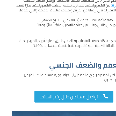
 العضو الذكري بأى مضاعفات أهمها الالتهابات، ورفض الجسم للدعامة.
رنة
عن الهيدروليكية، فقد تزيد تكلفة الدعامة الهيدروليكية نظرًا لتعدد
المميزات في زرعها عن المرنة، واختلاف قياسات الدعامة والتي يحددها
طلب دقة فائقة لتجنب حدوث أي تلف في النسيج الكهفي.
الجراحي والتي جعلت من
دعامة القضيب
علاجًا نهائيًا وفعالًا.
رين مع مشكلة ضعف الانتصاب، وذلك عن طريق عملية تُجرى للمريض مرة
حالة الصحية الجيدة للمريض تصل نسبة نجاحها إلى 100%.
لعقم والضعف الجنسي
الخصوبة بنجاح، والوصول إلى حياة زوجية مستقرة لكلا الطرفين.
 الطبيب.
تواصل معنا من خلال رقم الهاتف
