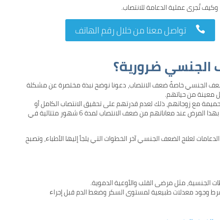
وكيف تُجرى عملية الدعامة للانتصاب.
تواصل معنا من خلال رقم الهاتف

 الجنسي ضرورية؟
عف الجنسي خاصةً ضعف الانتصاب، دعونا نوضح نبذة مختصرة عن مشكلة
ل معينة من حياتهم.
حميمة مع زوجاتهم، ذلك لعدم قدرتهم على تحقيق الانتصاب الكامل أو
الحفاظ عليه لإتمام علاقة حميمية مرضية لكلا الطرفين، ويُشخّص الرجال بهذا المرض عند معاناتهم من ضعف الانتصاب لمدة 6 شهور متتالية في
لدعامات لعلاج الضعف الجنسي آخر الخطوات التي يلجأ إليها الأطباء، وتصبح
ت الجنسية، مثل مرضى القلب والأوعية الدموية.
رط وجود معدلات طبيعية لمستوى السكر وضغط الدم قبل إجراء