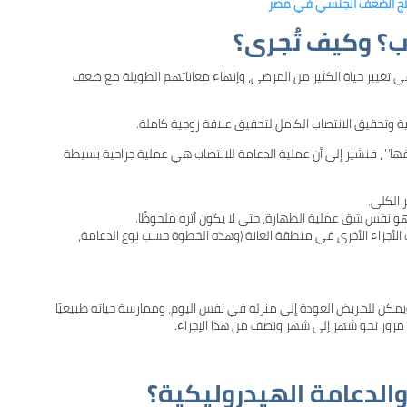
لاج الضعف الجنسي في مصر
اب؟ وكيف تُجرى؟
تغيير حياة الكثير من المرضى، وإنهاء معاناتهم الطويلة مع ضعف
ية وتحقيق الانتصاب الكامل لتحقيق علاقة زوجية كاملة.
ها” ، فنشير إلى أن عملية الدعامة للانتصاب هي عملية جراحية بسيطة
 الكلى.
 هو نفس شق عملية الطهارة، حتى لا يكون أثره ملحوظًا.
أجزاء الأخرى في منطقة العانة (وهذه الخطوة حسب نوع الدعامة،
عملية بسيطة تستغرق مدة تتراوح من 45-60 دقيقة، ويمكن للمريض العودة إلى منزله في نفس اليوم، وممارسة حياته طبيعيًا
د مرور نحو شهر إلى شهر ونصف من هذا الإجراء.
والدعامة الهيدروليكية؟