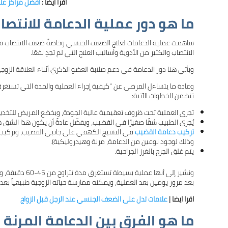
اقرا ايضا :
افضل مراكز ع
ما هو دور عملية الدعامة للانتص
ساهمت عملية الدعامات لعلاج الضعف الجنسي وخاصةً ضعف الانتصاب في 
الانتصاب والكثير من الأدوية وأساليب العلاج التي لم تجدِ نفعًا.
ويأتي هنا دور الدعامة في دعم صلابة العضو الذكري أثناء العلاقة الزوج
وعادة ما يتساءل المرضى عن “كيفية إجراء العملية والمدة التي تستغرق
تتضمن الخطوات الآتية:
تجرى العملية تحت ظروف تعقيمية عالية الجودة، ويخضع المريض للتخدير
يُجري الطبيب شقًا صغيرًا في القضيب، ويفضّل عادةً أن يكون هذا الشق
تركيب دعامة القضيب
في النسيج الكهفي على جانبي القضيب، وتركيب ال
وذلك لوجود نوعين من الدعامة، مرنة وهيدروليكية).
يتم غلق الجرح بالغرز الجراحية.
ونشير إلى أنها 
بعد مرور يومين بعد العملية، ويمكنه ممارسة حياته الزوجية طبيعياً بع
اقرا ايضا |
علامات تدل على الضعف الجنسي عند الرجل قبل الزواج
ما هو الفرق بين الدعامة المرنة 