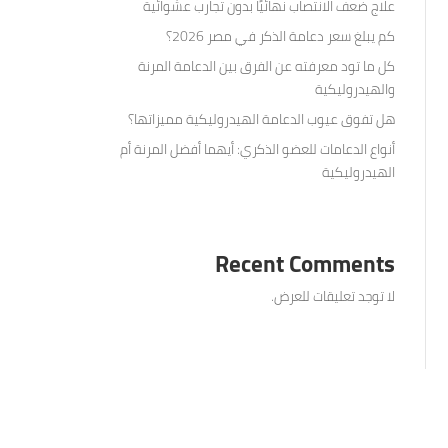
علاج ضعف الانتصاب نهائيًا بدون تجارب عشوائية
كم يبلغ سعر دعامة الذكر في مصر 2026؟
كل ما تود معرفته عن الفرق بين الدعامة المرنة
والهيدروليكية
هل تفوق عيوب الدعامة الهيدروليكية مميزاتها؟
أنواع الدعامات للعضو الذكري: أيهما أفضل المرنة أم
الهيدروليكية
Recent Comments
لا توجد تعليقات للعرض.