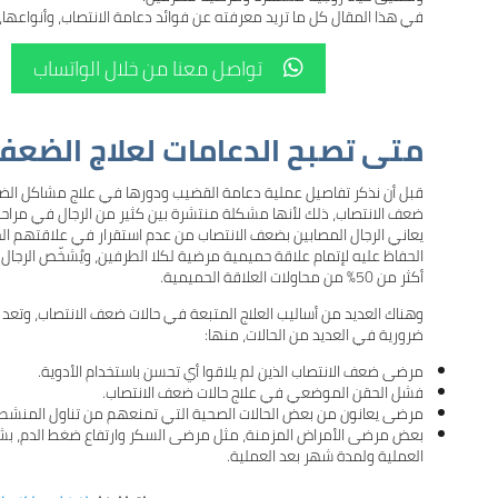
في هذا المقال كل ما تريد معرفته عن فوائد دعامة الانتصاب، وأنواعها، 
تواصل معنا من خلال الواتساب

متى تصبح الدعامات لعلاج الضعف
قبل أن نذكر تفاصيل عملية
دعامة القضيب
ودورها في علاج مشاكل الض
ضعف الانتصاب، ذلك لأنها مشكلة منتشرة بين كثير من الرجال في مراح
يعاني الرجال المصابين بضعف الانتصاب من عدم استقرار في علاقتهم ال
أكثر من 50% من محاولات العلاقة الحميمية.
وهناك العديد من أساليب العلاج المتبعة في حالات ضعف الانتصاب، وتعد ا
ضرورية في العديد من الحالات، منها:
مرضى ضعف الانتصاب الذين لم يلاقوا أي تحسن باستخدام الأدوية.
فشل الحقن الموضعي في علاج حالات ضعف الانتصاب.
مرضى يعانون من بعض الحالات الصحية التي تمنعهم من تناول المنشطا
بعض مرضى الأمراض المزمنة، مثل مرضى السكر وارتفاع ضغط الدم، بش
العملية ولمدة شهر بعد العملية.