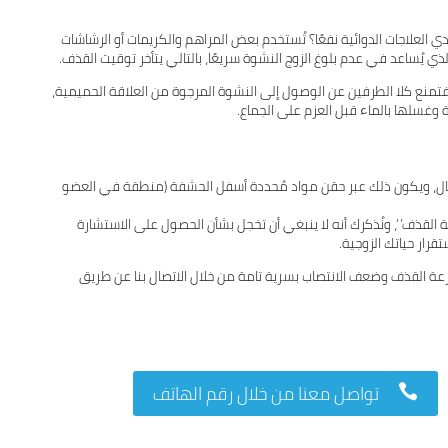
العلاجات الدوائية نفعًا؟ تُستخدم بعض المراهم والكريمات أو الرشاشات
ي يُساعد في عدم بلوغ الزوج النشوة سريعًا، بالتالي يتأخر توقيت القذف.
فتمنع كلا الطرفين عن الوصول إلى النشوة المرجوة من العلاقة الحميمية،
رجال، ويكون ذلك عبر حقن مواد مُحددة أسفل الحشفة (منطقة في العضو
 القذف”، ونُذكرك أنه لا ينبغي أن تخجل بشأن الحصول على الاستشارة
رار حياتك الزوجية.
عة القذف وضعف الانتصاب بسرية تامة من خلال الاتصال بنا عن طريق
تواصل معنا من خلال رقم الهاتف
