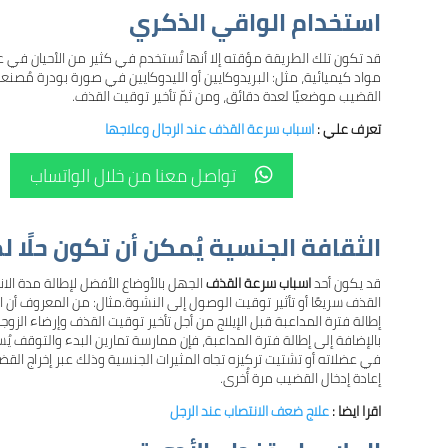
استخدام الواقي الذكري
قد تكون تلك الطريقة مؤقته إلا أنها تُستخدم في كثير من الأحيان في
مواد كيميائية، مثل: البريدوكايين أو الليدوكايين في صورة بودرة مُصنع
القضيب موضعيًا لعدة دقائق، ومن ثمّ تأخير توقيت القذف.
تعرف علي :
اسباب سرعة القذف عند الرجال وعلاجها
تواصل معنا من خلال الواتساب

الثقافة الجنسية يُمكن أن تكون حلًا
قد يكون أحد
اسباب سرعة القذف
الجهل بالأوضاع الأفضل لإطالة مدة الا
القذف سريعًا أو تأثير توقيت الوصول إلى النشوة.مثال: من المعروف أن ا
إطالة فترة المداعبة قبل الإيلاج من أجل تأخير توقيت القذف وإرضاء الزوجة
بالإضافة إلى إطالة فترة المداعبة، فإن ممارسة تمارين البدء والتوقف ي
في عضلاته أو تشتيت تركيزه تجاه المثيرات الجنسية وذلك عبر إخراج ال
إعادة إدخال القضيب مرة أُخرى.
اقرا ايضا :
علاج ضعف الانتصاب عند الرجل