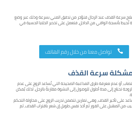
 علاج سرعة القذف عند الرجال فتؤخر من تدفق المني بسرعة وذلك عبر وضع
ة تُحيط بأنسجة الواقي من الداخل، فتعمل على تخدير الخلايا الحسية في
تواصل معنا من خلال رقم الهاتف

 لمشكلة سرعة القذف
نتصاب، أو عدم معرفة طرق المداعبة الصحيحة التي تُساعد الزوج على عدم
لزوجة تحتاج إلى مدة أطول للوصول إلى النشوة مقارنةً بالرجل، لذلك يُمكن
.
ُساعد على تأخير القذف، وهي تمارين تتضمن تدريب الزوج على محاولة التحكم
قضيب من المهبل على الفور ثم أخذ نفس طويل إن شعر باقتراب القذف، ثم