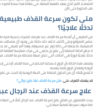
الانتصاب)، الأمر الذي يفقد كلاهما المتعة. في مقالنا هذا نسلط الضوء
طب الذكورة حتى الآن.
متى تكون سرعة القذف طبيعية؟ 
تدخلًا علاجيًا؟
من الطبيعي أن تُلاحظ سرعة القذف عند تعرضك لمثيرات جنسية فترة طوي
عكس المتوقع وعلى الأغلب لا يُعد ذلك دلالة على وجود أي مشكلات صح
الحميمية، ما يجعله في حالة توتر غير مسبوقة، وهذا أمر طبيعي قد يحد
لا تحتاج الحالة السابقة إلى علاج بل تختفي في مرات ممارسة العلاقة الحمي
تدخلًا علاجيًا فوريًا هي الحالات التي تتكرر فيها مشكلة سرعة القذف، 
وتتصف هذه الحالة بأن الزوج لا يمكنه التحكم في مدة القذف أو حتى إخبا
الزوجة وفقدان الزوج ثقته بنفسه.
لا يُصبح هُناك أي من الحلول للحفاظ على الحياة الزوجية إلا البحث عن ع
قد يهمك التعرف علي :
هل سرعة القذف لها علاج دوائي؟
علاج سرعة القذف عند الرجال عبر 
يبحث المُصابون عن افضل علاج لسرعة القذف عند الرجال أملًا في انتها
كما سوف نسردها تفصيلًا فيما يلي: