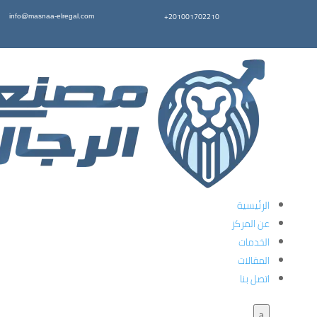
+201001702210
info@masnaa-elregal.com
الرئيسية
عن المركز
الخدمات
المقالات
اتصل بنا
a