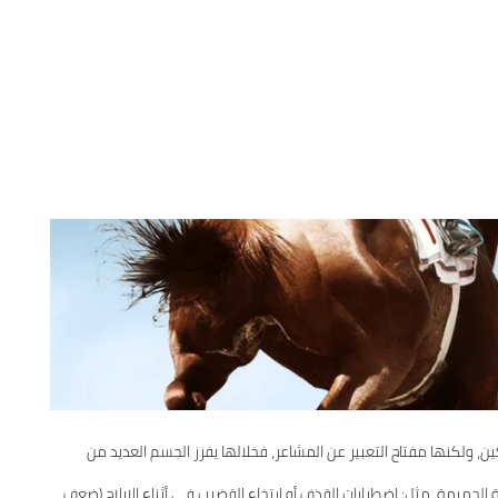
ن، ولكنها مفتاح التعبير عن المشاعر، فخلالها يفرز الجسم العديد من
لحميمة، مثل: اضطرابات القذف أو ارتخاء القضيب في أثناء الإيلاج (ضعف