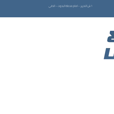
٦ ش التحرير – امام محطة البحوث – الدقي
علاج سرعة القذف عند الرجال
الرئيسية
علاج سرعة القذف عند الرجال
#