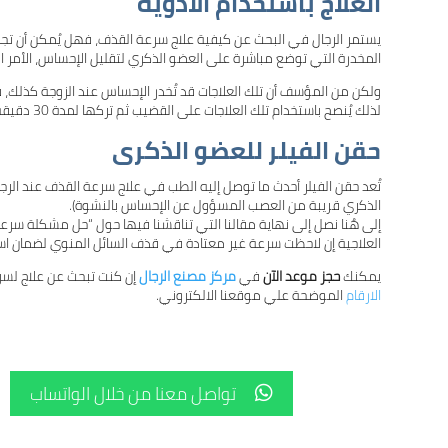
العلاج باستخدام الأدوية
يستمر الرجال في البحث عن كيفية علاج سرعة القذف، فهل يُمكن أن تجدي 
المخدرة التي توضع مباشرة على العضو الذكري لتقليل الإحساس، الأمر الذ
ولكن من المؤسف أن تلك العلاجات قد تُخدر الإحساس عند الزوجة كذلك، 
لذلك يُنصح باستخدام تلك العلاجات على القضيب ثم تركها لمدة 30 دقيقة وغسلها بالماء قبل العزم على الجماع.
حقن الفيلر للعضو الذكرى
تُعد حقن الفيلر أحدث ما توصل إليه الطب في علاج سرعة القذف عند ال
الذكري قريبة من العصب المسؤول عن الإحساس بالنشوة).
إلى هُنا نصل إلى نهاية مقالنا التي تناقشنا فيها حول “حل مشكلة سرعة
العلاجية إن لاحظت سرعة غير معتادة في قذف السائل المنوي لضمان استق
يمكنك
حجز موعد الآن
في
مركز مصنع الرجال
إن كنت تبحث عن علاج لسر
الارقام
الموضحة علي موقعنا الالكتروني.
تواصل معنا من خلال الواتساب
