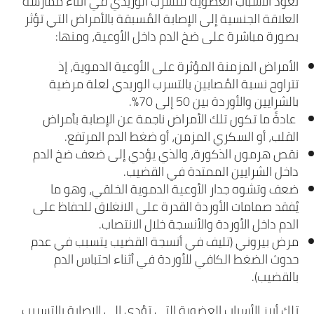
تعود الأسباب العضوية للتسرب الوريدي في أثناء ممارسة
العلاقة الجنسية إلى الإصابة المُسبقة بالأمراض التي تؤثر
بصورة مباشرة على ضخ الدم داخل الأوعية، ومنها:
الأمراض المزمنة المؤثرة على الأوعية الدموية، إذ
تتراوح نسبة المُصابين بالتسرب الوريدي لعلة مرضية
بالشرايين والأوردة بين 50 إلى 70%.
عادةً ما تكون تلك الأمراض ناجمة عن الإصابة بأمراض
القلب، أو السكري المزمن، أو ضغط الدم المرتفع.
نقص هرمون الذكورة، والذي يؤدي إلى ضعف ضخ الدم
داخل الشرايين الممتدة في القضيب.
ضعف وتشوه جدار الأوعية الدموية الخلقي، وهو ما
يُفقد صمامات الأوردة القدرة على الانغلاق للحفاظ على
الدم داخل الأوردة والأنسجة خلال الانتصاب.
مرض بيروني (تليف في أنسجة القضيب يتسبب في عدم
حدوث الضغط الكافي للأوردة في أثناء احتباس الدم
بالقضيب).
تلك أبرز الأسباب العضوية التي تؤدي إلى الإصابة بالتسريب